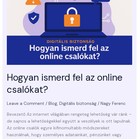
az
online
csalókat?
Hogyan ismerd fel az online
csalókat?
Leave a Comment
/
Blog
,
Digitális biztonság
/
Nagy Ferenc
Bevezető Az internet világában rengeteg lehetőség vár ránk –
de sajnos a lehetőségekkel együtt a veszélyek is ott lapulnak.
Az online csalók egyre kifinomultabb módszereket
használnak, hogy személyes adatainkat, pénzünket vagy