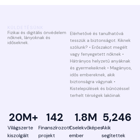
KÜLDETÉSÜNK
Fizikai és digitális önvédelem
Elérhetővé és tanulhatóvá
nőknek, lányoknak és
tesszük a biztonságot. Kiknek
időseknek.
szólunk? • Erőszakot megélt
vagy fenyegetett nőknek •
Hátrányos helyzetű anyáknak
és gyermekeiknek • Magányos,
idős embereknek, akik
biztonságra vágynak •
Kistelepülések és bűnözéssel
terhelt térségek lakóinak
20
M+
142
1.8
M
5,246
Világszerte
Finanszírozott
Cselekvőképes
Akik
kiszolgált
projekt
ember
segítettek