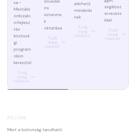
ggel,
önvédel
sa •
elérhető
segélysz
mi
Mentális
mindenki
ervezete
ismerete
önbizalo
nek
kkel
k
mfejlesz
Tudj
oktatása
tés
Tudj
meg
meg
többet.
közössé
Tudj
többet.
meg
gi
többet.
program
okon
keresztül
Tudj
meg
többet.
RÓLUNK
Mert a biztonság tanulható.