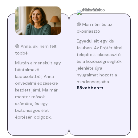
🟢 Mari néni és az
okosriasztó
Egyedül élt egy kis
🟣 Anna, aki nem félt
faluban. Az Erőtér által
többé
telepített okosriasztó
és a közösségi segítők
Miután elmenekült egy
jelenléte újra
bántalmazó
nyugalmat hozott a
kapcsolatból, Anna
mindennapjaiba.
önvédelmi edzésekre
Bővebben
kezdett járni. Ma már
mentor mások
számára, és egy
biztonságos élet
építésén dolgozik.