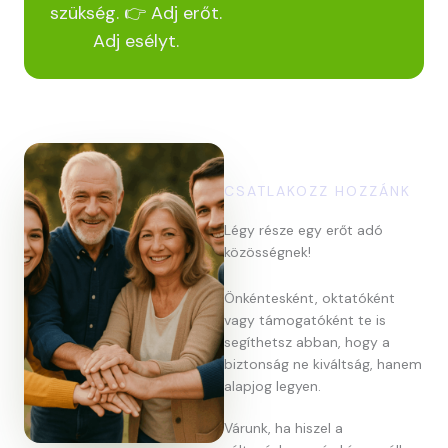
szükség. 👉 Adj erőt.
Adj esélyt.
CSATLAKOZZ HOZZÁNK
Légy része egy erőt adó
közösségnek!
Önkéntesként, oktatóként
vagy támogatóként te is
segíthetsz abban, hogy a
biztonság ne kiváltság, hanem
alapjog legyen.
Várunk, ha hiszel a