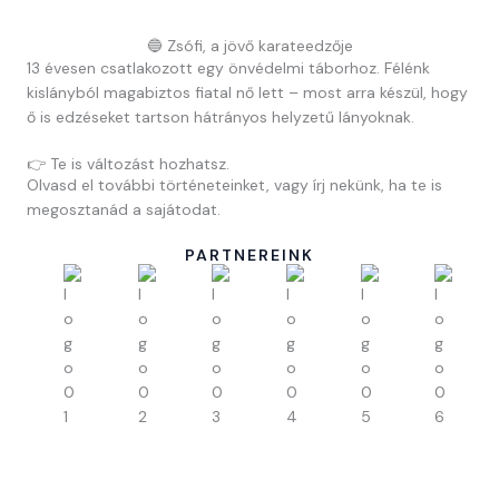
🔵 Zsófi, a jövő karateedzője
13 évesen csatlakozott egy önvédelmi táborhoz. Félénk
kislányból magabiztos fiatal nő lett – most arra készül, hogy
ő is edzéseket tartson hátrányos helyzetű lányoknak.
👉 Te is változást hozhatsz.
Olvasd el további történeteinket, vagy írj nekünk, ha te is
megosztanád a sajátodat.
PARTNEREINK