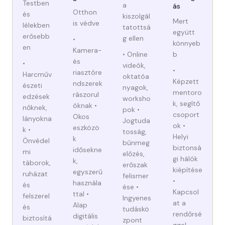
Testben
a
ás
Otthon
és
kiszolgál
Mert
is védve
lélekben
tatottsá
együtt
erősebb
g ellen
•
könnyeb
en
Kamera-
• Online
b
és
•
videók,
•
riasztóre
Harcműv
oktatóa
Képzett
ndszerek
észeti
nyagok,
mentoro
rászorul
edzések
worksho
k, segítő
óknak •
nőknek,
pok •
csoport
Okos
lányokna
Jogtuda
ok •
eszközö
k •
tosság,
Helyi
k
Önvédel
bűnmeg
biztonsá
idősekne
mi
előzés,
gi hálók
k,
táborok,
erőszak
kiépítése
egyszerű
ruházat
felismer
•
használa
és
ése •
Kapcsol
ttal •
felszerel
Ingyenes
at a
Alap
és
tudáskö
rendőrsé
digitális
biztosítá
zpont