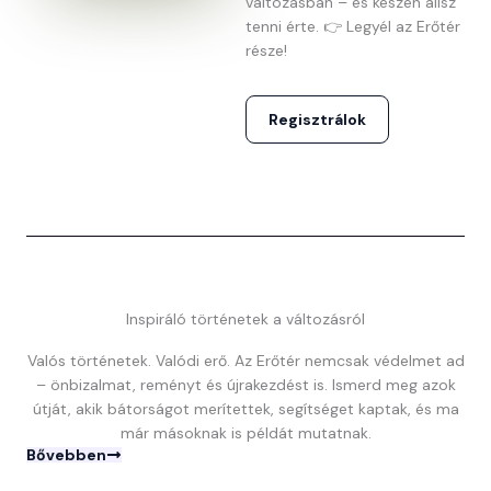
változásban – és készen állsz
tenni érte. 👉 Legyél az Erőtér
része!
Regisztrálok
Inspiráló történetek a változásról
Valós történetek. Valódi erő. Az Erőtér nemcsak védelmet ad
– önbizalmat, reményt és újrakezdést is. Ismerd meg azok
útját, akik bátorságot merítettek, segítséget kaptak, és ma
már másoknak is példát mutatnak.
Bővebben