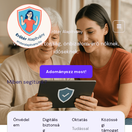
Skip
to
content
Erőtér Alapítvány
Védelem, biztonság, önbizalom, erő nőknek,
időseknek.
Adományozz most!
Miben segítünk?
Önvédel
Digitális
Oktatás
Közössé
em
biztonsá
gi
Tudással
g
támogat