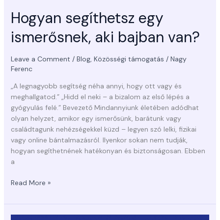
Hogyan segíthetsz egy
ismerősnek, aki bajban van?
Leave a Comment
/
Blog
,
Közösségi támogatás
/
Nagy
Ferenc
„A legnagyobb segítség néha annyi, hogy ott vagy és
meghallgatod.” „Hidd el neki – a bizalom az első lépés a
gyógyulás felé.” Bevezető Mindannyiunk életében adódhat
olyan helyzet, amikor egy ismerősünk, barátunk vagy
családtagunk nehézségekkel küzd – legyen szó lelki, fizikai
vagy online bántalmazásról. Ilyenkor sokan nem tudják,
hogyan segíthetnének hatékonyan és biztonságosan. Ebben
a
Read More »
Mit