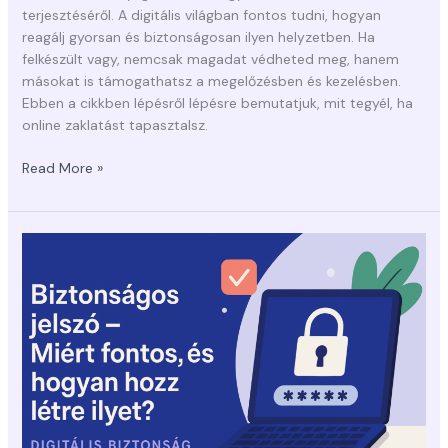
terjesztéséről. A digitális világban fontos tudni, hogyan
reagálj gyorsan és biztonságosan ilyen helyzetben. Ha
felkészült vagy, nemcsak magadat védheted meg, hanem
másokat is támogathatsz a megelőzésben és kezelésben.
Ebben a cikkben lépésről lépésre bemutatjuk, mit tegyél, ha
online zaklatást tapasztalsz.
Read More »
Biztonságos
jelszó
–
Miért
fontos,
és
hogyan
hozz
létre
ilyet?