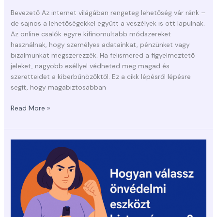
Bevezető Az internet világában rengeteg lehetőség vár ránk –
de sajnos a lehetőségekkel együtt a veszélyek is ott lapulnak.
Az online csalók egyre kifinomultabb módszereket
használnak, hogy személyes adatainkat, pénzünket vagy
bizalmunkat megszerezzék. Ha felismered a figyelmeztető
jeleket, nagyobb eséllyel védheted meg magad és
szeretteidet a kiberbűnözőktől. Ez a cikk lépésről lépésre
segít, hogy magabiztosabban
Read More »
Hogyan
válassz
önvédelmi
eszközt
biztonságosan?