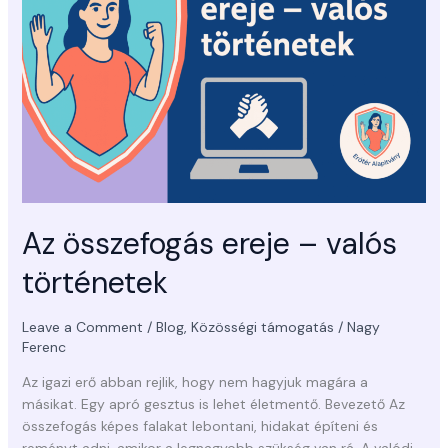
–
valós
történetek
Az összefogás ereje – valós
történetek
Leave a Comment
/
Blog
,
Közösségi támogatás
/
Nagy
Ferenc
Az igazi erő abban rejlik, hogy nem hagyjuk magára a
másikat. Egy apró gesztus is lehet életmentő. Bevezető Az
összefogás képes falakat lebontani, hidakat építeni és