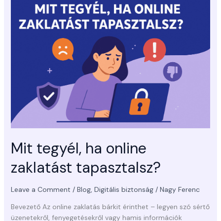
tegyél,
ha
online
zaklatást
tapasztalsz?
Mit tegyél, ha online
zaklatást tapasztalsz?
Leave a Comment
/
Blog
,
Digitális biztonság
/
Nagy Ferenc
Bevezető Az online zaklatás bárkit érinthet – legyen szó sértő
üzenetekről, fenyegetésekről vagy hamis információk