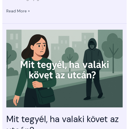
Read More »
Mit
tegyél,
ha
valaki
követ
az
utcán?
Mit tegyél, ha valaki követ az