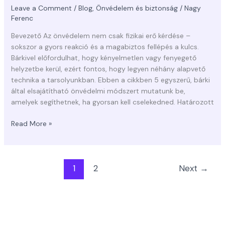
Leave a Comment
/
Blog
,
Önvédelem és biztonság
/
Nagy
Ferenc
Bevezető Az önvédelem nem csak fizikai erő kérdése –
sokszor a gyors reakció és a magabiztos fellépés a kulcs.
Bárkivel előfordulhat, hogy kényelmetlen vagy fenyegető
helyzetbe kerül, ezért fontos, hogy legyen néhány alapvető
technika a tarsolyunkban. Ebben a cikkben 5 egyszerű, bárki
által elsajátítható önvédelmi módszert mutatunk be,
amelyek segíthetnek, ha gyorsan kell cselekedned. Határozott
Read More »
1
2
Next
→