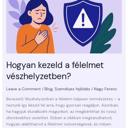
vészhelyzetben?
Hogyan kezeld a félelmet
vészhelyzetben?
Leave a Comment
/
Blog
,
Személyes fejlődés
/
Nagy Ferenc
Bevezető Vészhelyzetben a félelem teljesen természetes – a
testünk így készül fel arra, hogy gyorsan reagáljon. Azonban,
ha hagyjuk eluralkodni magunkon, az megbéníthat és rossz
döntésekhez vezethet. Ebben a cikkben megtanulhatod,
hogyan alakíthatod a félelmet szövetségessé, és milyen