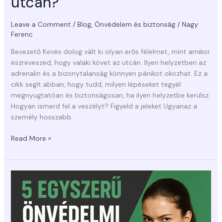
utcán?
Leave a Comment
/
Blog
,
Önvédelem és biztonság
/
Nagy
Ferenc
Bevezető Kevés dolog vált ki olyan erős félelmet, mint amikor
észreveszed, hogy valaki követ az utcán. Ilyen helyzetben az
adrenalin és a bizonytalanság könnyen pánikot okozhat. Ez a
cikk segít abban, hogy tudd, milyen lépéseket tegyél
megnyugtatóan és biztonságosan, ha ilyen helyzetbe kerülsz.
Hogyan ismerd fel a veszélyt? Figyeld a jeleket Ugyanaz a
személy hosszabb
Read More »
5
egyszerű
önvédelmi
technika,
amit