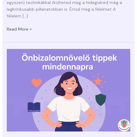
egyszerű technikákkal őrizheted meg a hidegvéred még a
legkritikusabb pillanatokban is. Értsd meg a félelmet A
félelem […]
Read More »
Önbizalomnövelő
tippek
mindennapra