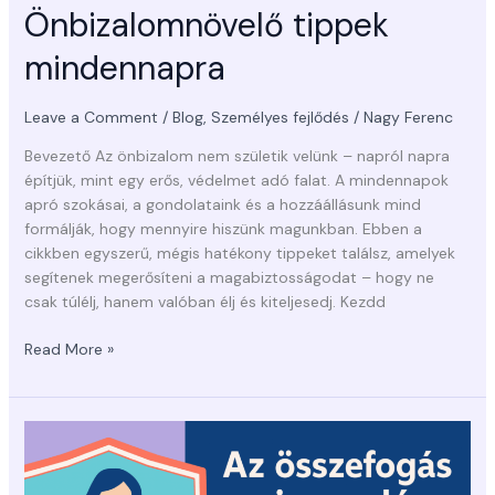
Önbizalomnövelő tippek
mindennapra
Leave a Comment
/
Blog
,
Személyes fejlődés
/
Nagy Ferenc
Bevezető Az önbizalom nem születik velünk – napról napra
építjük, mint egy erős, védelmet adó falat. A mindennapok
apró szokásai, a gondolataink és a hozzáállásunk mind
formálják, hogy mennyire hiszünk magunkban. Ebben a
cikkben egyszerű, mégis hatékony tippeket találsz, amelyek
segítenek megerősíteni a magabiztosságodat – hogy ne
csak túlélj, hanem valóban élj és kiteljesedj. Kezdd
Read More »
Az
összefogás
ereje