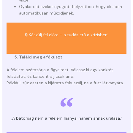
viszel.
Gyakorold ezeket nyugodt helyzetben, hogy élesben
automatikusan működjenek.
🔒 Készülj fel előre – a tudás erő a krízisben!
Találd meg a fókuszt
A félelem szétszórja a figyelmet. Válassz ki egy konkrét
feladatot, és koncentrálj csak arra.
Például: tűz esetén a kijáratra fókuszálj, ne a füst látványára.
„A bátorság nem a félelem hiánya, hanem annak uralása.”