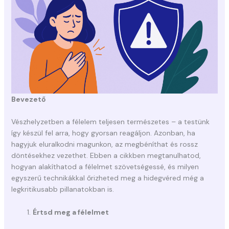
Bevezető
Vészhelyzetben a félelem teljesen természetes – a testünk
így készül fel arra, hogy gyorsan reagáljon. Azonban, ha
hagyjuk eluralkodni magunkon, az megbéníthat és rossz
döntésekhez vezethet. Ebben a cikkben megtanulhatod,
hogyan alakíthatod a félelmet szövetségessé, és milyen
egyszerű technikákkal őrizheted meg a hidegvéred még a
legkritikusabb pillanatokban is.
Értsd meg a félelmet