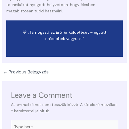
technikákat nyugodt helyzetben, hogy élesben
magabiztosan tudd használni.
💙 „Támogasd az ErőTér küldetését – együtt
erősebbek vagyunk!”
←
Previous Bejegyzés
Leave a Comment
Az e-mail címet nem tesszük közzé.
A kötelező mezőket
*
karakterrel jelöltük
Type