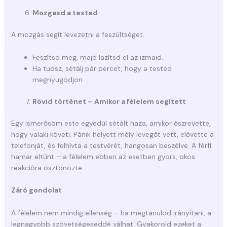
Mozgasd a tested
A mozgás segít levezetni a feszültséget.
Feszítsd meg, majd lazítsd el az izmaid.
Ha tudsz, sétálj pár percet, hogy a tested
megnyugodjon.
Rövid történet – Amikor a félelem segített
Egy ismerősöm este egyedül sétált haza, amikor észrevette,
hogy valaki követi. Pánik helyett mély levegőt vett, elővette a
telefonját, és felhívta a testvérét, hangosan beszélve. A férfi
hamar eltűnt – a félelem ebben az esetben gyors, okos
reakcióra ösztönözte.
Záró gondolat
A félelem nem mindig ellenség – ha megtanulod irányítani, a
legnagyobb szövetségeseddé válhat. Gyakorold ezeket a