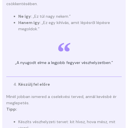
csökkentésében.
Ne így:
„Ez túl nagy nekem.”
Hanem így:
„Ez egy kihívás, amit lépésről lépésre
megoldok.”
„A nyugodt elme a legjobb fegyver vészhelyzetben.”
Készülj fel előre
Minél jobban ismered a cselekvési terved, annál kevésbé ér
meglepetés.
Tipp:
Készíts vészhelyzeti tervet: kit hívsz, hova mész, mit