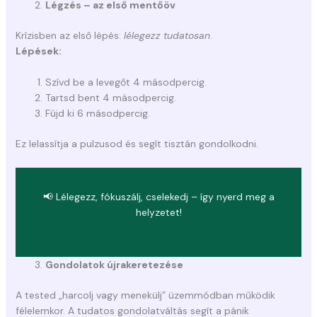
Légzés – az első mentőöv
Krízisben az első lépés:
lélegezz tudatosan
.
Lépések:
Szívd be a levegőt 4 másodpercig.
Tartsd bent 4 másodpercig.
Fújd ki 6 másodpercig.
Ez lelassítja a pulzusod és segít tisztán gondolkodni.
📢 Lélegezz, fókuszálj, cselekedj – így nyerd meg a
helyzetet!
Gondolatok újrakeretezése
A tested „harcolj vagy menekülj” üzemmódban működik
félelemkor. A tudatos gondolatváltás segít a pánik