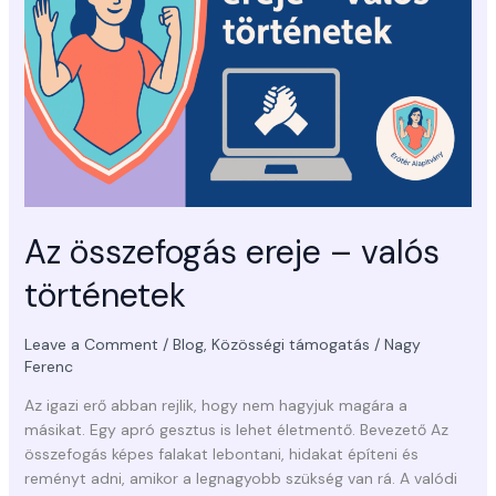
valós
történetek
Az összefogás ereje – valós
történetek
Leave a Comment
/
Blog
,
Közösségi támogatás
/
Nagy
Ferenc
Az igazi erő abban rejlik, hogy nem hagyjuk magára a
másikat. Egy apró gesztus is lehet életmentő. Bevezető Az
összefogás képes falakat lebontani, hidakat építeni és
reményt adni, amikor a legnagyobb szükség van rá. A valódi