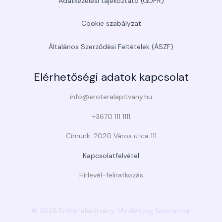
Adatkezelési tájékoztató (GDPR)
Cookie szabályzat
Általános Szerződési Feltételek (ÁSZF)
Elérhetőségi adatok kapcsolat
info@eroteralapitvany.hu
+3670 111 1111
Címünk: 2020 Város utca 111
Kapcsolatfelvétel
Hírlevél-feliratkozás
© 2026 Erőtér alapítvány. Minden jog fenntartva.