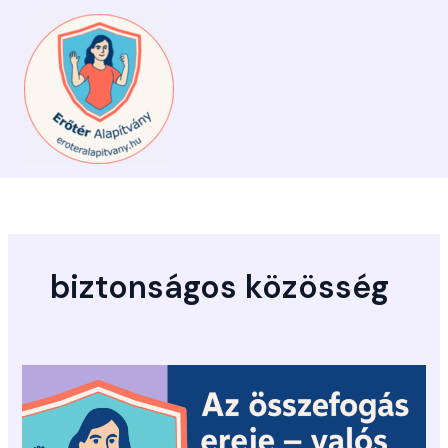
Skip
to
content
biztonságos közösség
Az
összefogás
ereje
–