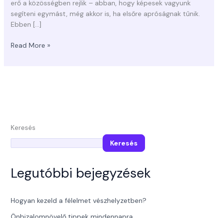
erő a közösségben rejlik – abban, hogy képesek vagyunk
segíteni egymást, még akkor is, ha elsőre apróságnak tűnik.
Ebben […]
Read More »
Keresés
Keresés
Legutóbbi bejegyzések
Hogyan kezeld a félelmet vészhelyzetben?
Önbizalomnövelő tippek mindennapra