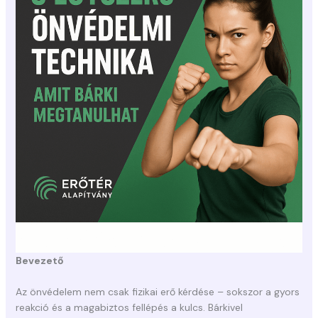
Bevezető
Az önvédelem nem csak fizikai erő kérdése – sokszor a gyors
reakció és a magabiztos fellépés a kulcs. Bárkivel