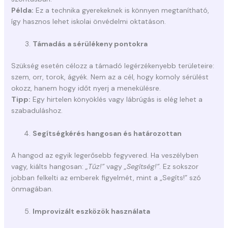
Példa:
Ez a technika gyerekeknek is könnyen megtanítható,
így hasznos lehet iskolai önvédelmi oktatáson.
Támadás a sérülékeny pontokra
Szükség esetén célozz a támadó legérzékenyebb területeire:
szem, orr, torok, ágyék. Nem az a cél, hogy komoly sérülést
okozz, hanem hogy időt nyerj a menekülésre.
Tipp:
Egy hirtelen könyöklés vagy lábrúgás is elég lehet a
szabaduláshoz.
Segítségkérés hangosan és határozottan
A hangod az egyik legerősebb fegyvered. Ha veszélyben
vagy, kiálts hangosan:
„Tűz!”
vagy
„Segítség!”
. Ez sokszor
jobban felkelti az emberek figyelmét, mint a „Segíts!” szó
önmagában.
Improvizált eszközök használata