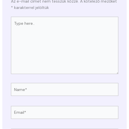
Az e-mail címet nem tesszük közzé.
A kötelező mezőket
*
karakterrel jelöltük
Type
here..
Name*
Email*