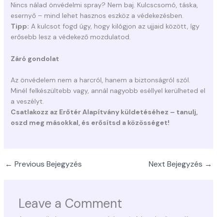
Nincs nálad önvédelmi spray? Nem baj. Kulcscsomó, táska,
esernyő – mind lehet hasznos eszköz a védekezésben.
Tipp:
A kulcsot fogd úgy, hogy kilógjon az ujjaid között, így
erősebb lesz a védekező mozdulatod.
Záró gondolat
Az önvédelem nem a harcról, hanem a biztonságról szól.
Minél felkészültebb vagy, annál nagyobb eséllyel kerülheted el
a veszélyt.
Csatlakozz az Erőtér Alapítvány küldetéséhez – tanulj,
oszd meg másokkal, és erősítsd a közösséget!
←
Previous Bejegyzés
Next Bejegyzés
→
Leave a Comment