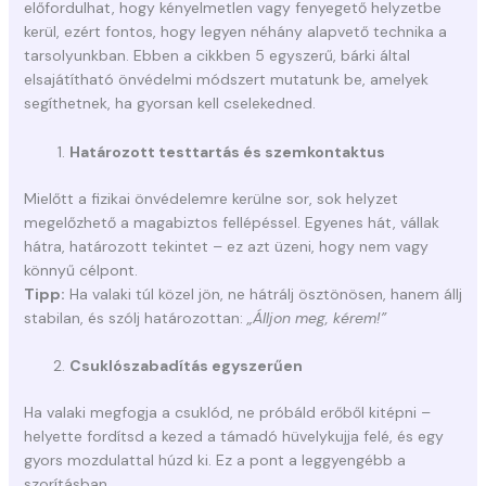
előfordulhat, hogy kényelmetlen vagy fenyegető helyzetbe
kerül, ezért fontos, hogy legyen néhány alapvető technika a
tarsolyunkban. Ebben a cikkben 5 egyszerű, bárki által
elsajátítható önvédelmi módszert mutatunk be, amelyek
segíthetnek, ha gyorsan kell cselekedned.
Határozott testtartás és szemkontaktus
Mielőtt a fizikai önvédelemre kerülne sor, sok helyzet
megelőzhető a magabiztos fellépéssel. Egyenes hát, vállak
hátra, határozott tekintet – ez azt üzeni, hogy nem vagy
könnyű célpont.
Tipp:
Ha valaki túl közel jön, ne hátrálj ösztönösen, hanem állj
stabilan, és szólj határozottan:
„Álljon meg, kérem!”
Csuklószabadítás egyszerűen
Ha valaki megfogja a csuklód, ne próbáld erőből kitépni –
helyette fordítsd a kezed a támadó hüvelykujja felé, és egy
gyors mozdulattal húzd ki. Ez a pont a leggyengébb a
szorításban.