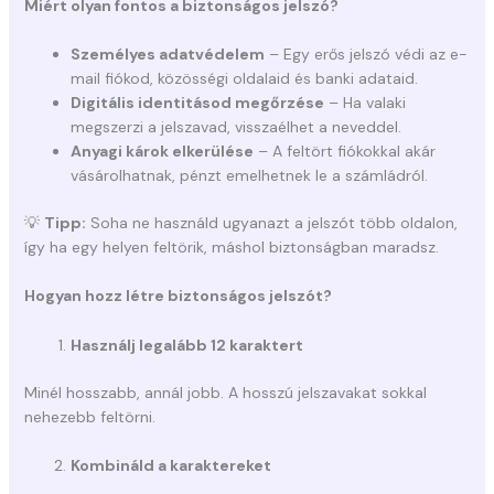
Miért olyan fontos a biztonságos jelszó?
Személyes adatvédelem
– Egy erős jelszó védi az e-
mail fiókod, közösségi oldalaid és banki adataid.
Digitális identitásod megőrzése
– Ha valaki
megszerzi a jelszavad, visszaélhet a neveddel.
Anyagi károk elkerülése
– A feltört fiókokkal akár
vásárolhatnak, pénzt emelhetnek le a számládról.
💡
Tipp:
Soha ne használd ugyanazt a jelszót több oldalon,
így ha egy helyen feltörik, máshol biztonságban maradsz.
Hogyan hozz létre biztonságos jelszót?
Használj legalább 12 karaktert
Minél hosszabb, annál jobb. A hosszú jelszavakat sokkal
nehezebb feltörni.
Kombináld a karaktereket