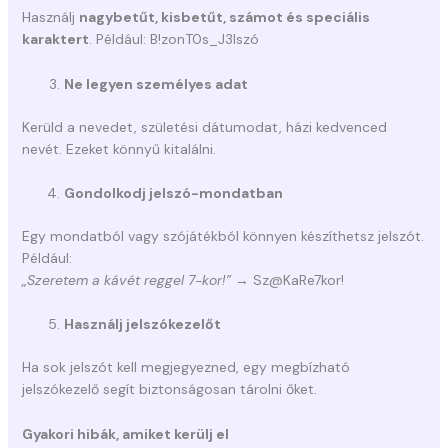
Használj
nagybetűt, kisbetűt, számot és speciális
karaktert
. Például: B!zonT0s_J3lszó
Ne legyen személyes adat
Kerüld a nevedet, születési dátumodat, házi kedvenced
nevét. Ezeket könnyű kitalálni.
Gondolkodj jelszó-mondatban
Egy mondatból vagy szójátékból könnyen készíthetsz jelszót.
Például:
„Szeretem a kávét reggel 7-kor!”
→ Sz@KaRe7kor!
Használj jelszókezelőt
Ha sok jelszót kell megjegyezned, egy megbízható
jelszókezelő segít biztonságosan tárolni őket.
Gyakori hibák, amiket kerülj el