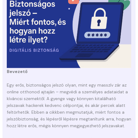
Bevezető
Egy erős, biztonságos jelszó olyan, mint egy masszív zár az
online otthonod ajtaján – megvédi a személyes adataidat a
kíváncsi szemektől. A gyenge vagy könnyen kitalálható
jelszavak hackerek kedvenc célpontjai, és akár percek alatt
feltörhetők. Ebben a cikkben megmutatjuk, miért fontos a
jelszóbiztonság, és lépésről lépésre megtanítunk arra, hogyan
hozz létre erős, mégis könnyen megjegyezhető jelszavakat.