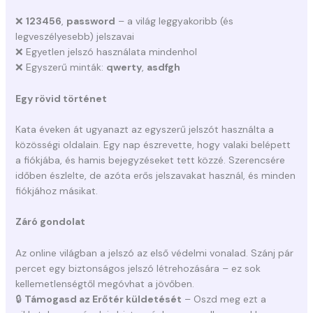
❌
123456
,
password
– a világ leggyakoribb (és
legveszélyesebb) jelszavai
❌ Egyetlen jelszó használata mindenhol
❌ Egyszerű minták:
qwerty
,
asdfgh
Egy rövid történet
Kata éveken át ugyanazt az egyszerű jelszót használta a
közösségi oldalain. Egy nap észrevette, hogy valaki belépett
a fiókjába, és hamis bejegyzéseket tett közzé. Szerencsére
időben észlelte, de azóta erős jelszavakat használ, és minden
fiókjához másikat.
Záró gondolat
Az online világban a jelszó az első védelmi vonalad. Szánj pár
percet egy biztonságos jelszó létrehozására – ez sok
kellemetlenségtől megóvhat a jövőben.
🔒
Támogasd az Erőtér küldetését
– Oszd meg ezt a