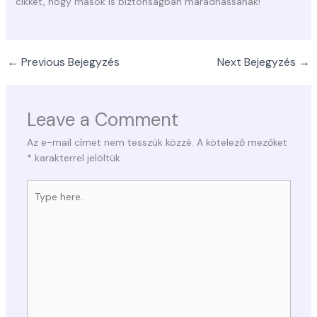
cikket, hogy mások is biztonságban maradhassanak!
←
Previous Bejegyzés
Next Bejegyzés
→
Leave a Comment
Az e-mail címet nem tesszük közzé.
A kötelező mezőket
*
karakterrel jelöltük
Type
here..